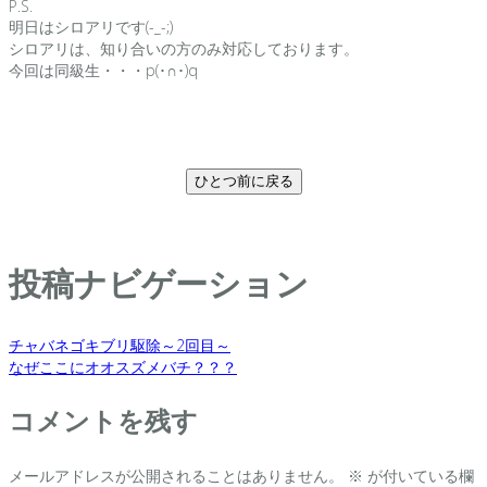
P.S.
明日はシロアリです(-_-;)
シロアリは、知り合いの方のみ対応しております。
今回は同級生・・・p(･∩･)q
ひとつ前に戻る
投稿ナビゲーション
チャバネゴキブリ駆除～2回目～
なぜここにオオスズメバチ？？？
コメントを残す
メールアドレスが公開されることはありません。
※
が付いている欄