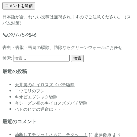
日本語が含まれない投稿は無視されますのでご注意ください。（ス
パム対策）
📞0977-75-9246
害虫・害獣・害鳥の駆除、防除ならグリーンウォールにお任せ
検索:
最近の投稿
天井裏のキイロスズメバチ駆除
コウモリのフン
キオビエダシャク駆除
今シーズン初のキイロスズメバチ駆除
ハトのヒナの運命は・・・
最近のコメント
油断してチクッ！さらに、チクッ！！
に
恵藤徹勇
より