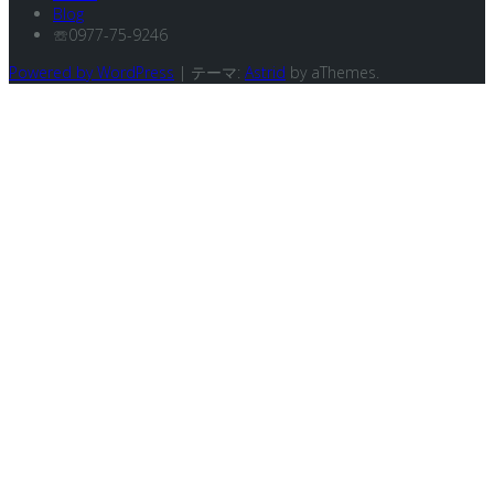
Blog
☏0977-75-9246
Powered by WordPress
|
テーマ:
Astrid
by aThemes.