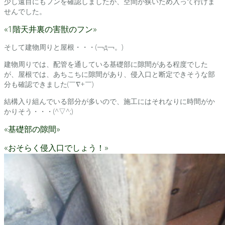
少し遠目にもフンを確認しましたが、空間が狭いため入って行けま
せんでした。
«1階天井裏の害獣のフン»
そして建物周りと屋根・・・(￢д￢。)
建物周りでは、配管を通している基礎部に隙間がある程度でした
が、屋根では、あちこちに隙間があり、侵入口と断定できそうな部
分も確認できました(￣∇+￣)
結構入り組んでいる部分が多いので、施工にはそれなりに時間がか
かりそう・・・(^▽^;)
«基礎部の隙間»
«おそらく侵入口でしょう！»