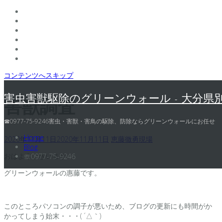
コンテンツへスキップ
害虫害獣駆除のグリーンウォール - 大分県
害獣調査
☎0977-75-9246害虫・害獣・害鳥の駆除、防除ならグリーンウォールにお任せ
Home
2020年11月11日
2020年11月11日
恵藤徹勇
現場
Blog
おはようございます！
☏0977-75-9246
グリーンウォールの惠藤です。
このところパソコンの調子が悪いため、ブログの更新にも時間がか
かってしまう始末・・・( ´△｀)