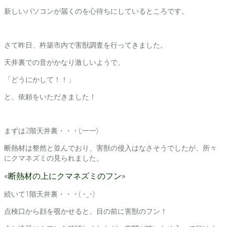
新しいパソコンが届くのを心待ちにしているところです。
さて昨日、杵築市内で害獣調査を行ってきました。
天井裏での音がかなり激しいようで、
「どうにかして！！」
と、依頼をいただきました！
まずは2階天井裏・・・(;一一)
断熱材は整然と並んでおり、害獣の侵入はなさそうでしたが、所々
にクマネズミの見られました。
«断熱材の上にクマネズミのフン»
続いて1階天井裏・・・( ･_･)
点検口から顔を覗かせると、目の前に害獣のフン！