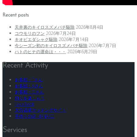
Recent posts
天井裏のキイロスズメバチ駆除
2026年8月4日
コウモリのフン
2026年7月24日
キオビエダシャク駆除
2026年7月14日
今シーズン初のキイロスズメバチ駆除
2026年7月7日
ハトのヒナの運命は・・・
2026年6月29日
Recent Activity
お客様：Tさん
お客様：Aさん
お客様：Oさん
釣りを楽しもう
FaceBook
大分温泉マッチングサイト
手作りの店 HANAKO
Services