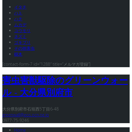
イタチ
ハト
ハチ
ムカデ
コウモリ
ネズミ
ゴキブリ
その他害虫
樹木
[contact-form-7 id=”1288″ title=”メルマガ登録”]
害虫害獣駆除のグリーンウォー
ル - 大分県別府市
大分県別府市石垣西5丁目6-48
greenwall@eos.ocn.ne.jp
0977-75-9246
Home