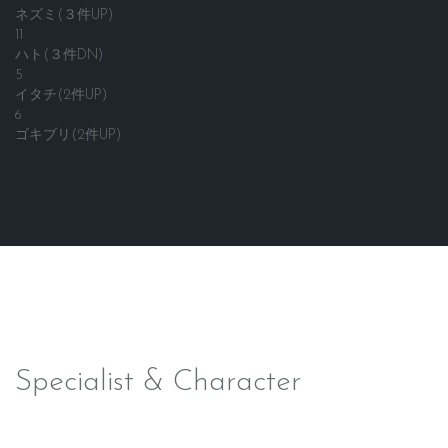
ネズミ(３件UP)
11
ハト(３件DN)
5
イタチ(2件UP)
6
ゴキブリ(2件UP)
Specialist & Character