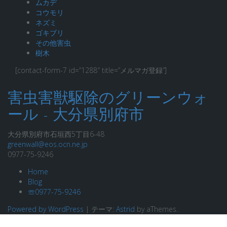
ムカデ
コウモリ
ネズミ
ゴキブリ
その他害虫
樹木
[contact-form-7 id=”1288″ title=”メルマガ登録”]
害虫害獣駆除のグリーンウォ
ール - 大分県別府市
大分県別府市石垣西5丁目6-48
greenwall@eos.ocn.ne.jp
0977-75-9246
Home
Blog
☏0977-75-9246
Powered by WordPress
|
テーマ:
Astrid
by aThemes.