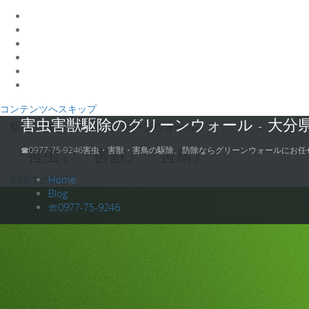
コンテンツへスキップ
害虫害獣駆除のグリーンウォール - 大分
駆除・防除専門店のグリーンウォール
☎0977-75-9246害虫・害獣・害鳥の駆除、防除ならグリーンウォールにお任
『害虫』『害獣』『害鳥』
WEBでの受付
Home
Blog
☏0977-75-9246