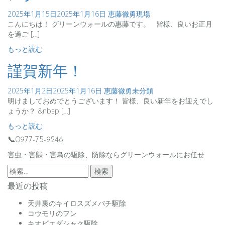
2025年1月15日
2025年1月16日
恵藤徹勇
現場
こんにちは！ グリーンウォールの惠藤です。 皆様、良いお正月
を過ご […]
もっと読む
謹賀新年！
2025年1月2日
2025年1月16日
恵藤徹勇
未分類
明けましておめでとうございます！ 皆様、良い新年をお迎えでし
ょうか？ &nbsp […]
もっと読む
📞0977-75-9246
害虫・害獣・害鳥の駆除、防除ならグリーンウォールにお任せ
検
索:
最近の投稿
天井裏のキイロスズメバチ駆除
コウモリのフン
キオビエダシャク駆除