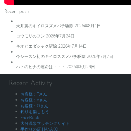
Recent posts
天井裏のキイロスズメバチ駆除
2026年8月4日
コウモリのフン
2026年7月24日
キオビエダシャク駆除
2026年7月14日
今シーズン初のキイロスズメバチ駆除
2026年7月7日
ハトのヒナの運命は・・・
2026年6月29日
Recent Activity
お客様：Tさん
お客様：Aさん
お客様：Oさん
釣りを楽しもう
FaceBook
大分温泉マッチングサイト
手作りの店 HANAKO