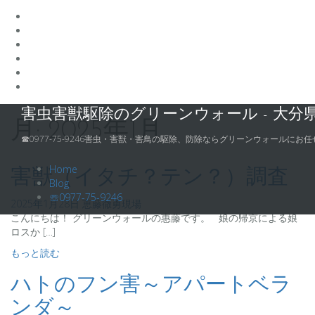
コ
害虫害獣駆除のグリーンウォール - 大分
ン
月:
2025年1月
テ
☎0977-75-9246害虫・害獣・害鳥の駆除、防除ならグリーンウォールにお任
ン
ツ
Home
害獣（イタチ？テン？）調査
へ
Blog
ス
☏0977-75-9246
2025年1月28日
恵藤徹勇
現場
キ
こんにちは！ グリーンウォールの惠藤です。 娘の帰京による娘
ッ
ロスか […]
プ
もっと読む
ハトのフン害～アパートベラ
ンダ～