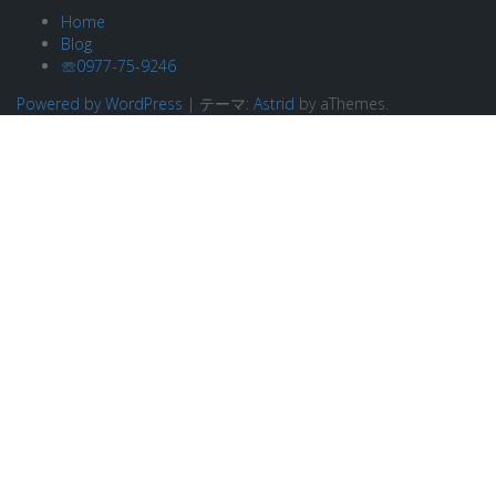
Home
Blog
☏0977-75-9246
Powered by WordPress
|
テーマ:
Astrid
by aThemes.