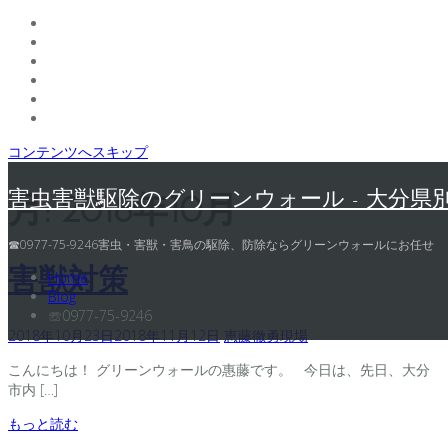
コンテンツへスキップ
害虫害獣駆除のグリーンウォール - 大分県
月:
2018年10月
☎0977-75-9246害虫・害獣・害鳥の駆除、防除ならグリーンウォールにお任せ
害獣対策
Home
Blog
☏0977-75-9246
2018年10月23日
2018年11月12日
恵藤徹勇
現場
こんにちは！ グリーンウォールの惠藤です。 今日は、先日、大分
市内 […]
もっと読む