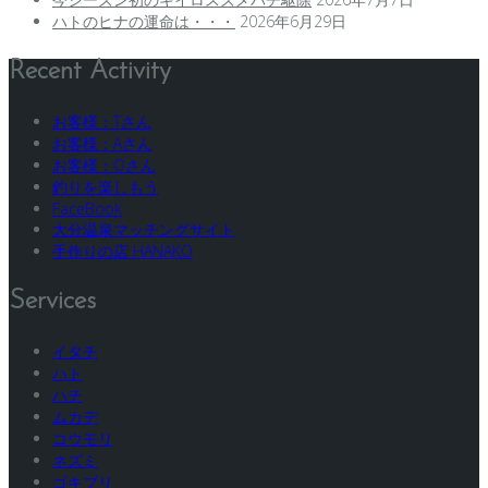
ハトのヒナの運命は・・・
2026年6月29日
Recent Activity
お客様：Tさん
お客様：Aさん
お客様：Oさん
釣りを楽しもう
FaceBook
大分温泉マッチングサイト
手作りの店 HANAKO
Services
イタチ
ハト
ハチ
ムカデ
コウモリ
ネズミ
ゴキブリ