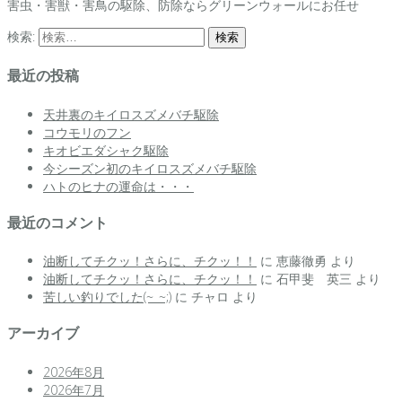
害虫・害獣・害鳥の駆除、防除ならグリーンウォールにお任せ
検索:
最近の投稿
天井裏のキイロスズメバチ駆除
コウモリのフン
キオビエダシャク駆除
今シーズン初のキイロスズメバチ駆除
ハトのヒナの運命は・・・
最近のコメント
油断してチクッ！さらに、チクッ！！
に
恵藤徹勇
より
油断してチクッ！さらに、チクッ！！
に
石甲斐 英三
より
苦しい釣りでした(~_~;)
に
チャロ
より
アーカイブ
2026年8月
2026年7月