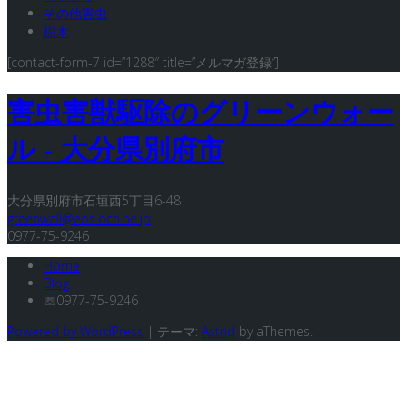
その他害虫
樹木
[contact-form-7 id=”1288″ title=”メルマガ登録”]
害虫害獣駆除のグリーンウォー
ル - 大分県別府市
大分県別府市石垣西5丁目6-48
greenwall@eos.ocn.ne.jp
0977-75-9246
Home
Blog
☏0977-75-9246
Powered by WordPress
|
テーマ:
Astrid
by aThemes.