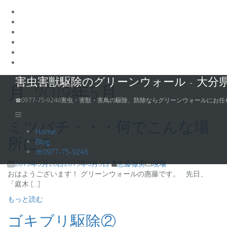
コ
害虫害獣駆除のグリーンウォール - 大分
ン
月:
2019年5月
テ
☎0977-75-9246害虫・害獣・害鳥の駆除、防除ならグリーンウォールにお任
ン
ツ
ミツバチ・・・何でこんな場
へ
Home
ス
Blog
所に？
キ
☏0977-75-9246
ッ
2019年5月28日
2019年6月3日
恵藤徹勇
現場
プ
おはようございます！ グリーンウォールの惠藤です。 先日、
「庭木 […]
もっと読む
ゴキブリ駆除②