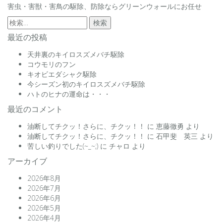
害虫・害獣・害鳥の駆除、防除ならグリーンウォールにお任せ
検
索:
最近の投稿
天井裏のキイロスズメバチ駆除
コウモリのフン
キオビエダシャク駆除
今シーズン初のキイロスズメバチ駆除
ハトのヒナの運命は・・・
最近のコメント
油断してチクッ！さらに、チクッ！！
に
恵藤徹勇
より
油断してチクッ！さらに、チクッ！！
に
石甲斐 英三
より
苦しい釣りでした(~_~;)
に
チャロ
より
アーカイブ
2026年8月
2026年7月
2026年6月
2026年5月
2026年4月