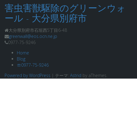
害虫害獣駆除のグリーンウォ
ール - 大分県別府市
大分県別府市石垣西5丁目6-48
greenwall@eos.ocn.ne.jp
0977-75-9246
Home
Blog
☏0977-75-9246
Powered by WordPress
|
テーマ:
Astrid
by aThemes.