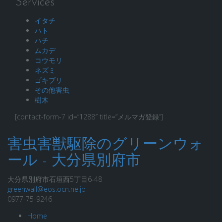
Services
イタチ
ハト
ハチ
ムカデ
コウモリ
ネズミ
ゴキブリ
その他害虫
樹木
[contact-form-7 id=”1288″ title=”メルマガ登録”]
害虫害獣駆除のグリーンウォ
ール - 大分県別府市
大分県別府市石垣西5丁目6-48
greenwall@eos.ocn.ne.jp
0977-75-9246
Home