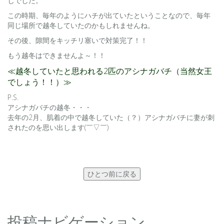
じでした。
この時期、毎年のようにハチが出ていたということなので、毎年
同じ場所で越冬していたのかもしれませんね。
その後、隙間をキッチリ塞いで対策完了！！
もう越冬はできませんよ～！！
≪越冬していたと思われる2匹のアシナガバチ（当然女王
でしょう！！）≫
P.S.
アシナガバチの越冬・・・
去年の2月、肌着の中で越冬していた（？）アシナガバチに妻が刺
されたのを思い出します(￣▽￣)
ひとつ前に戻る
投稿ナビゲーション