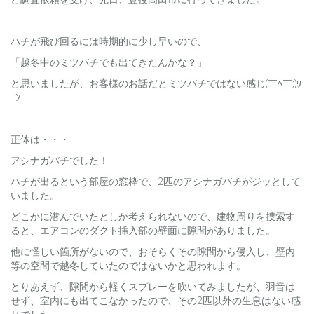
ハチが飛び回るには時期的に少し早いので、
「越冬中のミツバチでも出てきたんかな？」
と思いましたが、お客様のお話だとミツバチではない感じ(￣ﾍ￣;)ｳ
ｰﾝ
正体は・・・
アシナガバチでした！
ハチが出るという部屋の窓枠で、2匹のアシナガバチがジッとして
いました。
どこかに潜んでいたとしか考えられないので、建物周りを捜索す
ると、エアコンのダクト挿入部の壁面に隙間がありました。
他に怪しい箇所がないので、おそらくその隙間から侵入し、壁内
等の空間で越冬していたのではないかと思われます。
とりあえず、隙間から軽くスプレーを吹いてみましたが、羽音は
せず、室内にも出てこなかったので、その2匹以外の生息はない感