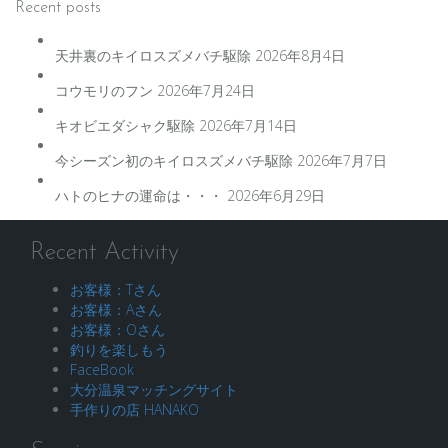
Recent posts
天井裏のキイロスズメバチ駆除
2026年8月4日
コウモリのフン
2026年7月24日
キオビエダシャク駆除
2026年7月14日
今シーズン初のキイロスズメバチ駆除
2026年7月7日
ハトのヒナの運命は・・・
2026年6月29日
Recent Activity
お客様：Tさん
お客様：Aさん
お客様：Oさん
釣りを楽しもう
FaceBook
大分温泉マッチングサイト
手作りの店 HANAKO