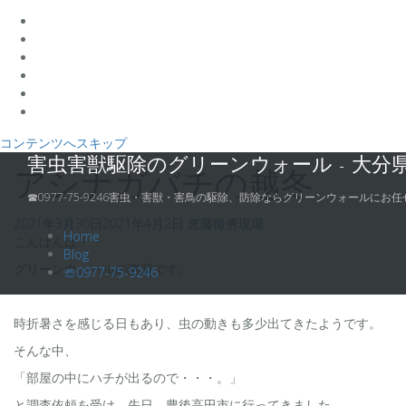
コンテンツへスキップ
害虫害獣駆除のグリーンウォール - 大分
アシナガバチの越冬
☎0977-75-9246害虫・害獣・害鳥の駆除、防除ならグリーンウォールにお任
2021年3月30日
2021年4月2日
恵藤徹勇
現場
Home
こんばんは！
Blog
グリーンウォールの惠藤です。
☏0977-75-9246
時折暑さを感じる日もあり、虫の動きも多少出てきたようです。
そんな中、
「部屋の中にハチが出るので・・・。」
と調査依頼を受け、先日、豊後高田市に行ってきました。