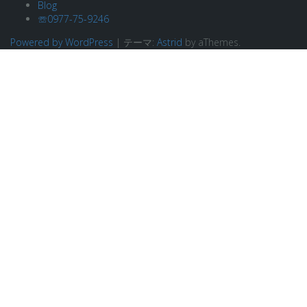
Blog
☏0977-75-9246
Powered by WordPress
|
テーマ:
Astrid
by aThemes.