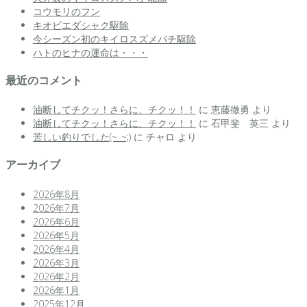
コウモリのフン
キオビエダシャク駆除
今シーズン初のキイロスズメバチ駆除
ハトのヒナの運命は・・・
最近のコメント
油断してチクッ！さらに、チクッ！！
に
恵藤徹勇
より
油断してチクッ！さらに、チクッ！！
に
石甲斐 英三
より
苦しい釣りでした(~_~;)
に
チャロ
より
アーカイブ
2026年8月
2026年7月
2026年6月
2026年5月
2026年4月
2026年3月
2026年2月
2026年1月
2025年12月