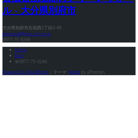
ル - 大分県別府市
大分県別府市石垣西5丁目6-48
greenwall@eos.ocn.ne.jp
0977-75-9246
Home
Blog
☏0977-75-9246
Powered by WordPress
|
テーマ:
Astrid
by aThemes.