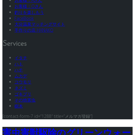
お客様：Aさん
お客様：Oさん
釣りを楽しもう
FaceBook
大分温泉マッチングサイト
手作りの店 HANAKO
Services
イタチ
ハト
ハチ
ムカデ
コウモリ
ネズミ
ゴキブリ
その他害虫
樹木
[contact-form-7 id=”1288″ title=”メルマガ登録”]
害虫害獣駆除のグリーンウォー