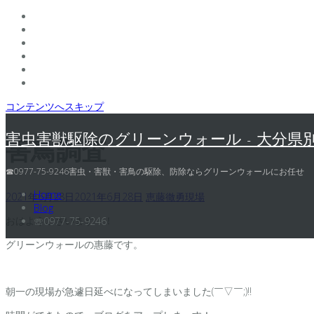
コンテンツへスキップ
害虫害獣駆除のグリーンウォール - 大分県
害鳥調査
☎0977-75-9246害虫・害獣・害鳥の駆除、防除ならグリーンウォールにお任せ
Home
2021年6月28日
2021年6月28日
恵藤徹勇
現場
Blog
おはようございます！！
☏0977-75-9246
グリーンウォールの惠藤です。
朝一の現場が急遽日延べになってしまいました(￣▽￣;)!!