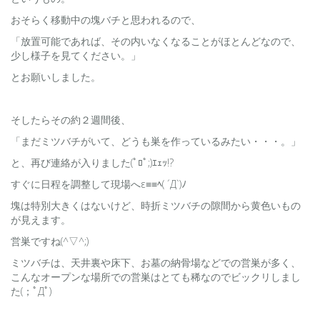
おそらく移動中の塊バチと思われるので、
「放置可能であれば、その内いなくなることがほとんどなので、
少し様子を見てください。」
とお願いしました。
そしたらその約２週間後、
「まだミツバチがいて、どうも巣を作っているみたい・・・。」
と、再び連絡が入りました(ﾟﾛﾟ;)ｴｪｯ!?
すぐに日程を調整して現場へε≡≡ﾍ( ´Д`)ﾉ
塊は特別大きくはないけど、時折ミツバチの隙間から黄色いもの
が見えます。
営巣ですね(^▽^;)
ミツバチは、天井裏や床下、お墓の納骨場などでの営巣が多く、
こんなオープンな場所での営巣はとても稀なのでビックリしまし
た(；ﾟДﾟ)