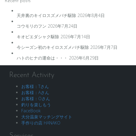
Recent posts
天井裏のキイロスズメバチ駆除
2026年8月4日
コウモリのフン
2026年7月24日
キオビエダシャク駆除
2026年7月14日
今シーズン初のキイロスズメバチ駆除
2026年7月7日
ハトのヒナの運命は・・・
2026年6月29日
Recent Activity
お客様：Tさん
お客様：Aさん
お客様：Oさん
釣りを楽しもう
FaceBook
大分温泉マッチングサイト
手作りの店 HANAKO