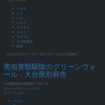
Services
イタチ
ハト
ハチ
ムカデ
コウモリ
ネズミ
ゴキブリ
その他害虫
樹木
[contact-form-7 id=”1288″ title=”メルマガ登録”]
害虫害獣駆除のグリーンウォ
ール - 大分県別府市
大分県別府市石垣西5丁目6-48
greenwall@eos.ocn.ne.jp
0977-75-9246
Home