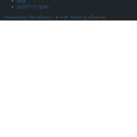
Blog
☏0977-75-9246
Powered by WordPress
|
テーマ:
Astrid
by aThemes.