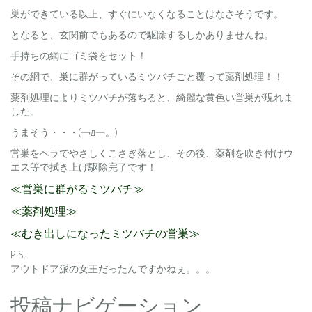
巣ができている以上、すぐにいなくなることはなさそうです。
となると、玄関前でもあるので駆除するしかありませんね。
手持ちの網にゴミ袋をセット！
その網で、巣に群がっているミツバチごと覆って薬剤処理！！
薬剤処理によりミツバチが落ちると、綺麗な黄色い営巣が現れま
した。
うまそう・・・(￢д￢。)
営巣をヘラでやさしくこさぎ落とし、その後、薬剤を吹き付けウ
エス等で拭き上げ駆除完了です！
≪営巣に群がるミツバチ≫
≪薬剤処理≫
≪むき出しになったミツバチの営巣≫
P.S.
アウトドア派の女王だったんですかねぇ。。。
投稿ナビゲーション