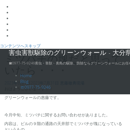
コンテンツへスキップ
害虫害獣駆除のグリーンウォール - 大分
ミツバチの塊だと思って
☎0977-75-9246害虫・害獣・害鳥の駆除、防除ならグリーンウォールにお任
いたら・・・
Home
Blog
2023年8月1日
2023年7月31日
恵藤徹勇
現場
☏0977-75-9246
おはようございま～す！！
グリーンウォールの惠藤です。
今月中旬、ミツバチに関するお問い合わせがありました。
内容は、ビルの９階の通路の天井部でミツバチが塊になっている
というもの。