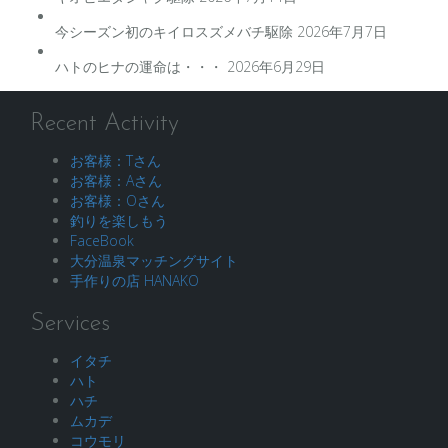
今シーズン初のキイロスズメバチ駆除
2026年7月7日
ハトのヒナの運命は・・・
2026年6月29日
Recent Activity
お客様：Tさん
お客様：Aさん
お客様：Oさん
釣りを楽しもう
FaceBook
大分温泉マッチングサイト
手作りの店 HANAKO
Services
イタチ
ハト
ハチ
ムカデ
コウモリ