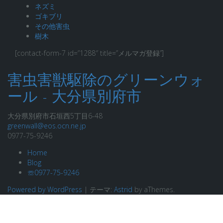
ネズミ
ゴキブリ
その他害虫
樹木
[contact-form-7 id=”1288″ title=”メルマガ登録”]
害虫害獣駆除のグリーンウォ
ール - 大分県別府市
大分県別府市石垣西5丁目6-48
greenwall@eos.ocn.ne.jp
0977-75-9246
Home
Blog
☏0977-75-9246
Powered by WordPress
|
テーマ:
Astrid
by aThemes.