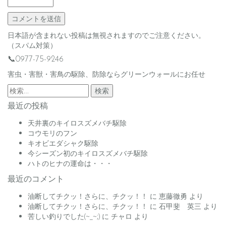
日本語が含まれない投稿は無視されますのでご注意ください。
（スパム対策）
📞0977-75-9246
害虫・害獣・害鳥の駆除、防除ならグリーンウォールにお任せ
検
索:
最近の投稿
天井裏のキイロスズメバチ駆除
コウモリのフン
キオビエダシャク駆除
今シーズン初のキイロスズメバチ駆除
ハトのヒナの運命は・・・
最近のコメント
油断してチクッ！さらに、チクッ！！
に
恵藤徹勇
より
油断してチクッ！さらに、チクッ！！
に
石甲斐 英三
より
苦しい釣りでした(~_~;)
に
チャロ
より