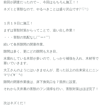
前回が調査だったので～、今回はもちろん施工！！
ネズミと害獣なので、やるべきことは盛り沢山です(^▽^;)
１月１９日に施工！
まずは害獣対策からってことで、追い出し作業！
・・・害獣の気配なし(￣ー+￣)
続いて各所隙間の閉塞作業。
隙間は多く、更にどの隙間も大き目。
水腐れしている木部が多いので、しっかり補強を入れ、木材等で
塞いでいきます。
大工さんのようにはいきませんが、思った以上の出来栄えにニン
マリv(´∀｀*v)
隙間の閉塞作業後は、床下換気口を７箇所に設置。
それから天井裏の害獣のフン清掃を行い、害獣対策はほぼ完了！
次はネズミだ！