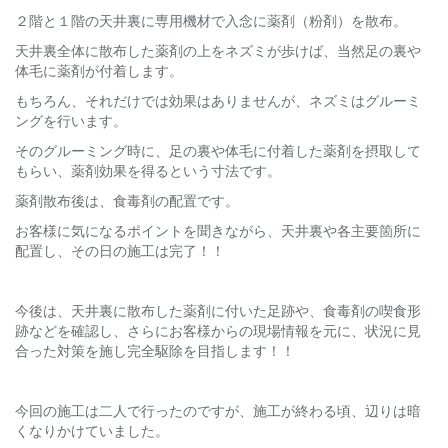
２階と１階の天井裏に専用機材で入念に薬剤（粉剤）を散布。
天井裏全体に散布した薬剤の上をネズミが歩けば、当然足の裏や
体毛に薬剤が付着します。
もちろん、それだけでは効果はありませんが、ネズミはグルーミ
ングを行います。
そのグルーミング時に、足の裏や体毛に付着した薬剤を摂取して
もらい、薬剤効果を得るという寸法です。
薬剤散布後は、食毒剤の配置です。
お客様に気になるポイントを聞きながら、天井裏や各主要箇所に
配置し、その日の施工は完了！！
今後は、天井裏に散布した薬剤に付いた足跡や、食毒剤の喫食形
跡などを確認し、さらにお客様からの現場情報を元に、状況に見
合った対策を施し完全駆除を目指します！！
今回の施工は二人で行ったのですが、施工が終わる頃、辺りは暗
くなりかけていました。