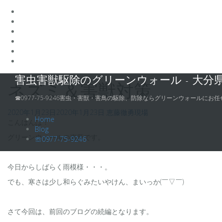
コ
害虫害獣駆除のグリーンウォール - 大分
ン
ネズミ＆害獣対策
テ
☎0977-75-9246害虫・害獣・害鳥の駆除、防除ならグリーンウォールにお任
ン
2020年1月23日
2020年1月23日
恵藤徹勇
現場
ツ
Home
こんばんは！
へ
Blog
ス
グリーンウォールの惠藤です。
☏0977-75-9246
キ
ッ
プ
今日からしばらく雨模様・・・。
でも、寒さは少し和らぐみたいやけん、まいっか(￣▽￣)
さて今回は、前回のブログの続編となります。