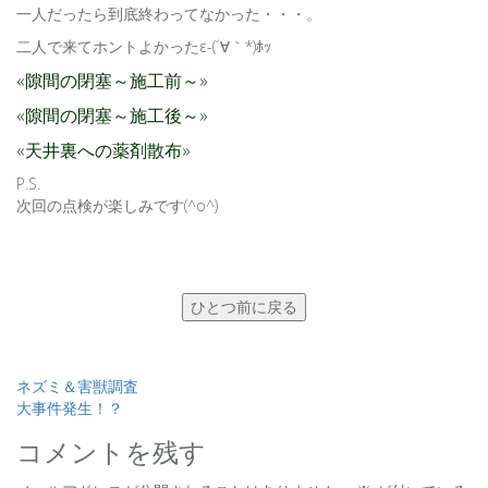
一人だったら到底終わってなかった・・・。
二人で来てホントよかったε-(´∀｀*)ﾎｯ
«隙間の閉塞～施工前～»
«隙間の閉塞～施工後～»
«天井裏への薬剤散布»
P.S.
次回の点検が楽しみです(^o^)
ひとつ前に戻る
投
ネズミ＆害獣調査
大事件発生！？
稿
コメントを残す
ナ