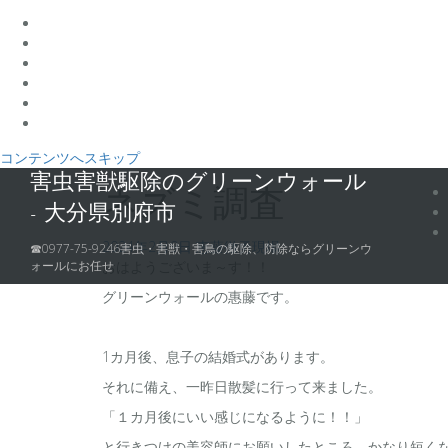
コンテンツへスキップ
害虫害獣駆除のグリーンウォール
ネズミ調査
- 大分県別府市
2024年2月9日
恵藤徹勇
現場
☎0977-75-9246害虫・害獣・害鳥の駆除、防除ならグリーンウ
ォールにお任せ
おはようございま～す！！
グリーンウォールの惠藤です。
1カ月後、息子の結婚式があります。
それに備え、一昨日散髪に行って来ました。
「１カ月後にいい感じになるように！！」
と行きつけの美容師にお願いしたところ、かなり短くなったた