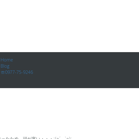
Home
Blog
☏0977-75-9246
め、頭が寒い・・・:;(∩´﹏`∩);: