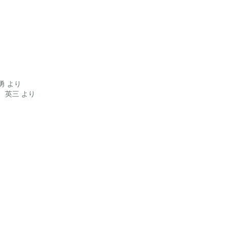
勇
より
 英三
より