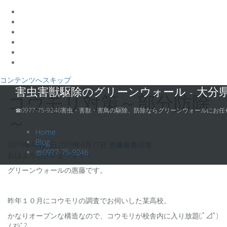
コンテンツへスキップ
害虫害獣駆除のグリーンウォール - 大分
コウモリ対策～部分防除
☎0977-75-9246害虫・害獣・害鳥の駆除、防除ならグリーンウォールにお任
～
Home
Blog
2019年4月27日
2019年4月27日
恵藤徹勇
現場
☏0977-75-9246
おはようございま～す！！
グリーンウォールの惠藤です。
昨年１０月にコウモリの調査でお伺いした某高校。
かなりオープンな構造なので、コウモリが校舎内に入り放題(;ﾟ⊿ﾟ)
ﾉ ﾏｼﾞ?