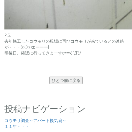
P.S.
去年施工したコウモリの現場に再びコウモリが来ているとの連絡
が・・・(≧◇≦)エーーー!
明後日、確認に行ってきまーすε≡≡ﾍ( ´Д`)ﾉ
ひとつ前に戻る
投稿ナビゲーション
コウモリ調査～アパート換気扇～
１１年・・・