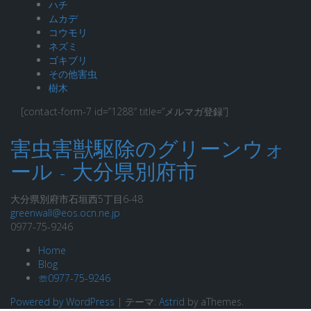
ハチ
ムカデ
コウモリ
ネズミ
ゴキブリ
その他害虫
樹木
[contact-form-7 id=”1288″ title=”メルマガ登録”]
害虫害獣駆除のグリーンウォ
ール - 大分県別府市
大分県別府市石垣西5丁目6-48
greenwall@eos.ocn.ne.jp
0977-75-9246
Home
Blog
☏0977-75-9246
Powered by WordPress
|
テーマ:
Astrid
by aThemes.