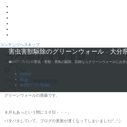
コンテンツへスキップ
害虫害獣駆除のグリーンウォール - 大分
コウモリ大量生息w(ﾟ
☎0977-75-9246害虫・害獣・害鳥の駆除、防除ならグリーンウォールにお任
oﾟ)w
Home
Blog
2025年8月30日
恵藤徹勇
現場
☏0977-75-9246
こんにちは！
グリーンウォールの惠藤です。
８月もあっという間に３０日・・・。
バタバタしていて、ブログの更新が遅くなってしまいました(^_^;)