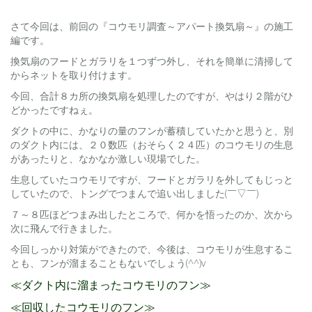
さて今回は、前回の『コウモリ調査～アパート換気扇～』の施工
編です。
換気扇のフードとガラリを１つずつ外し、それを簡単に清掃して
からネットを取り付けます。
今回、合計８カ所の換気扇を処理したのですが、やはり２階がひ
どかったですねぇ。
ダクトの中に、かなりの量のフンが蓄積していたかと思うと、別
のダクト内には、２０数匹（おそらく２４匹）のコウモリの生息
があったりと、なかなか激しい現場でした。
生息していたコウモリですが、フードとガラリを外してもじっと
していたので、トングでつまんで追い出しました(￣▽￣)
７～８匹ほどつまみ出したところで、何かを悟ったのか、次から
次に飛んで行きました。
今回しっかり対策ができたので、今後は、コウモリが生息するこ
とも、フンが溜まることもないでしょう(^^)v
≪ダクト内に溜まったコウモリのフン≫
≪回収したコウモリのフン≫