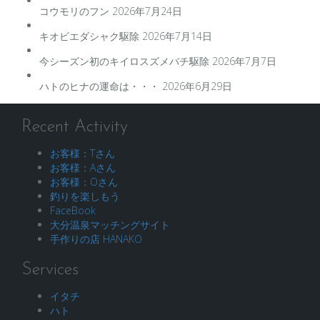
コウモリのフン
2026年7月24日
キオビエダシャク駆除
2026年7月14日
今シーズン初のキイロスズメバチ駆除
2026年7月7日
ハトのヒナの運命は・・・
2026年6月29日
Recent Activity
お客様：Tさん
お客様：Aさん
お客様：Oさん
釣りを楽しもう
FaceBook
大分温泉マッチングサイト
手作りの店 HANAKO
Services
イタチ
ハト