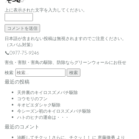
上に表示された文字を入力してください。
日本語が含まれない投稿は無視されますのでご注意ください。
（スパム対策）
📞0977-75-9246
害虫・害獣・害鳥の駆除、防除ならグリーンウォールにお任せ
検索:
最近の投稿
天井裏のキイロスズメバチ駆除
コウモリのフン
キオビエダシャク駆除
今シーズン初のキイロスズメバチ駆除
ハトのヒナの運命は・・・
最近のコメント
油断してチクッ！さらに、チクッ！！
に
恵藤徹勇
より