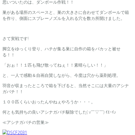
思いついたのは、ダンボール作戦！！
巣がある場所のスペースと、巣の大きさに合わせてダンボールで箱
を作り、側面にスプレーノズルを入れる穴を数カ所開けました。
さて実戦です!
脚立をゆっくり登り、ハチが集る巣に自作の箱をパカッと被せ
る！！
「おぉ！！１匹も飛び散ってねぇ！！素晴らしい！！」
と、一人で感動＆自画自賛しながら、今度は穴から薬剤処理。
羽音が収まったところで箱を下げると、当然そこには大量のアシナ
ガバチ！！
１００匹くらいおったんやねぇやろうか・・・。
何とも気持ちの良いアシナガバチ駆除でした( v￣▽￣) ｲｴｰｲ♪
≪アシナガバチの営巣≫