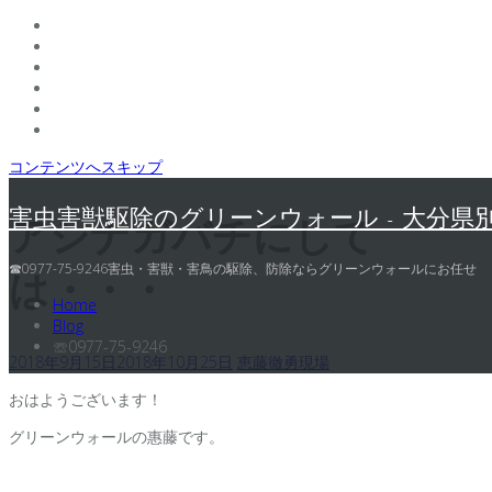
コンテンツへスキップ
害虫害獣駆除のグリーンウォール - 大分県
アシナガバチにして
☎0977-75-9246害虫・害獣・害鳥の駆除、防除ならグリーンウォールにお任せ
は・・・
Home
Blog
☏0977-75-9246
2018年9月15日
2018年10月25日
恵藤徹勇
現場
おはようございます！
グリーンウォールの惠藤です。