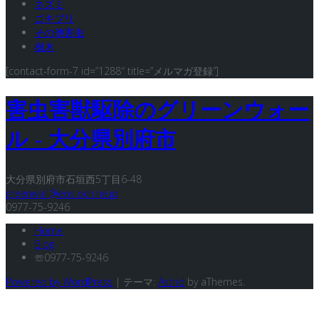
ネズミ
ゴキブリ
その他害虫
樹木
[contact-form-7 id=”1288″ title=”メルマガ登録”]
害虫害獣駆除のグリーンウォー
ル - 大分県別府市
大分県別府市石垣西5丁目6-48
greenwall@eos.ocn.ne.jp
0977-75-9246
Home
Blog
☏0977-75-9246
Powered by WordPress
|
テーマ:
Astrid
by aThemes.