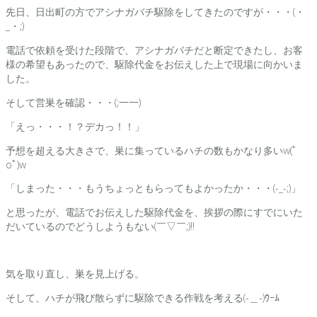
先日、日出町の方でアシナガバチ駆除をしてきたのですが・・・(・
_・;)
電話で依頼を受けた段階で、アシナガバチだと断定できたし、お客
様の希望もあったので、駆除代金をお伝えした上で現場に向かいま
した。
そして営巣を確認・・・(;一一)
「えっ・・・！？デカっ！！」
予想を超える大きさで、巣に集っているハチの数もかなり多いw(ﾟ
oﾟ)w
「しまった・・・もうちょっともらってもよかったか・・・(-_-;)」
と思ったが、電話でお伝えした駆除代金を、挨拶の際にすでにいた
だいているのでどうしようもない(￣▽￣;)!!
気を取り直し、巣を見上げる。
そして、ハチが飛び散らずに駆除できる作戦を考える(-＿-)ｳｰﾑ