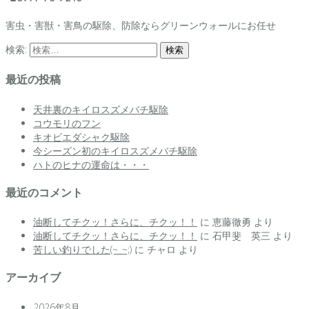
害虫・害獣・害鳥の駆除、防除ならグリーンウォールにお任せ
検索:
最近の投稿
天井裏のキイロスズメバチ駆除
コウモリのフン
キオビエダシャク駆除
今シーズン初のキイロスズメバチ駆除
ハトのヒナの運命は・・・
最近のコメント
油断してチクッ！さらに、チクッ！！
に
恵藤徹勇
より
油断してチクッ！さらに、チクッ！！
に
石甲斐 英三
より
苦しい釣りでした(~_~;)
に
チャロ
より
アーカイブ
2026年8月