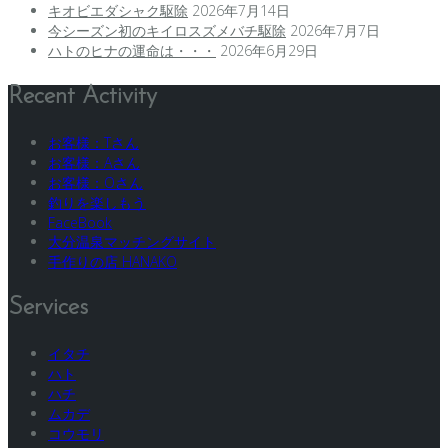
キオビエダシャク駆除
2026年7月14日
今シーズン初のキイロスズメバチ駆除
2026年7月7日
ハトのヒナの運命は・・・
2026年6月29日
Recent Activity
お客様：Tさん
お客様：Aさん
お客様：Oさん
釣りを楽しもう
FaceBook
大分温泉マッチングサイト
手作りの店 HANAKO
Services
イタチ
ハト
ハチ
ムカデ
コウモリ