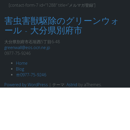
[contact-form-7 id=”1288″ title=”メルマガ登録”]
害虫害獣駆除のグリーンウォ
ール - 大分県別府市
大分県別府市石垣西5丁目6-48
greenwall@eos.ocn.ne.jp
0977-75-9246
Home
Blog
☏0977-75-9246
Powered by WordPress
|
テーマ:
Astrid
by aThemes.