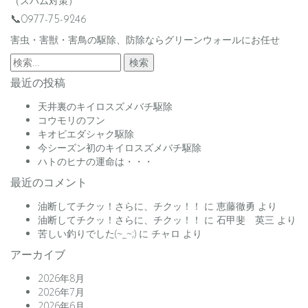
（スパム対策）
📞0977-75-9246
害虫・害獣・害鳥の駆除、防除ならグリーンウォールにお任せ
検
索:
最近の投稿
天井裏のキイロスズメバチ駆除
コウモリのフン
キオビエダシャク駆除
今シーズン初のキイロスズメバチ駆除
ハトのヒナの運命は・・・
最近のコメント
油断してチクッ！さらに、チクッ！！
に
恵藤徹勇
より
油断してチクッ！さらに、チクッ！！
に
石甲斐 英三
より
苦しい釣りでした(~_~;)
に
チャロ
より
アーカイブ
2026年8月
2026年7月
2026年6月