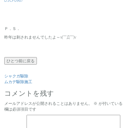
DSCF0987
Ｐ．Ｓ．
昨年は刺されませんでしたよ～v(￣Д￣)v
ひとつ前に戻る
投
シャクガ駆除
ムカデ駆除施工
稿
コメントを残す
ナ
メールアドレスが公開されることはありません。
※
が付いている
ビ
欄は必須項目です
ゲ
ー