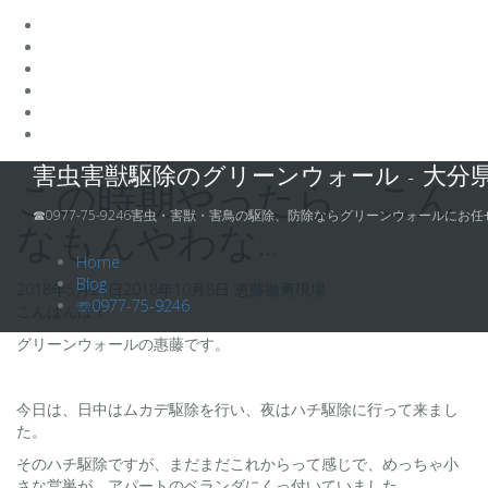
コ
害虫害獣駆除のグリーンウォール - 大分
ン
この時期やったら、こん
テ
☎0977-75-9246害虫・害獣・害鳥の駆除、防除ならグリーンウォールにお任
ン
なもんやわな…
ツ
Home
へ
Blog
2018年5月24日
2018年10月8日
恵藤徹勇
現場
ス
☏0977-75-9246
こんばんは！
キ
グリーンウォールの惠藤です。
ッ
プ
今日は、日中はムカデ駆除を行い、夜はハチ駆除に行って来まし
た。
そのハチ駆除ですが、まだまだこれからって感じで、めっちゃ小
さな営巣が、アパートのベランダにくっ付いていました。