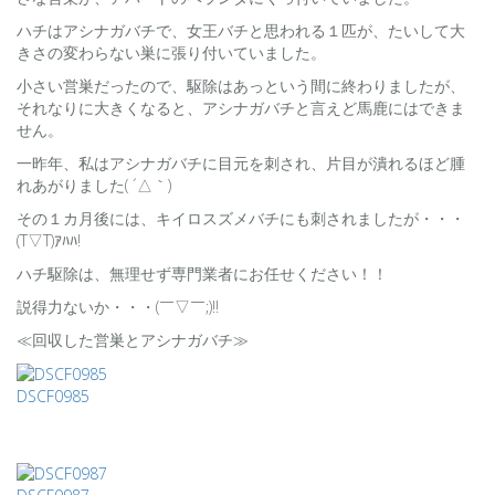
ハチはアシナガバチで、女王バチと思われる１匹が、たいして大
きさの変わらない巣に張り付いていました。
小さい営巣だったので、駆除はあっという間に終わりましたが、
それなりに大きくなると、アシナガバチと言えど馬鹿にはできま
せん。
一昨年、私はアシナガバチに目元を刺され、片目が潰れるほど腫
れあがりました( ´△｀)
その１カ月後には、キイロスズメバチにも刺されましたが・・・
(T▽T)ｱﾊﾊ!
ハチ駆除は、無理せず専門業者にお任せください！！
説得力ないか・・・(￣▽￣;)!!
≪回収した営巣とアシナガバチ≫
DSCF0985