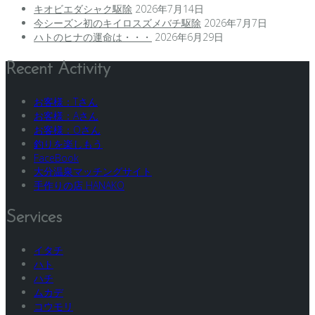
キオビエダシャク駆除
2026年7月14日
今シーズン初のキイロスズメバチ駆除
2026年7月7日
ハトのヒナの運命は・・・
2026年6月29日
Recent Activity
お客様：Tさん
お客様：Aさん
お客様：Oさん
釣りを楽しもう
FaceBook
大分温泉マッチングサイト
手作りの店 HANAKO
Services
イタチ
ハト
ハチ
ムカデ
コウモリ