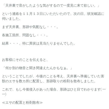
「天井裏で音がしたような気がするので一度見に来て欲しい。」
という連絡を１１月１３日にいただいたので、次の日、状況確認に
伺いました。
まず天井裏、形跡や気配なし・・・。
各施工箇所、問題なし・・・。
結果・・・、特に異状は見当たりませんでした。
お客様にそのことを伝えると、
「何か別の物音と聞き間違えたんかもなぁ。」
ということでしたが、今後のことを考え、天井裏へ準備していた害
獣のエサを数カ所に配置し、形跡取りの粉剤を散布しました。
これで、もし今後侵入があった場合、形跡はひと目でわかります( 一
一)
≪エサの配置と粉剤散布≫