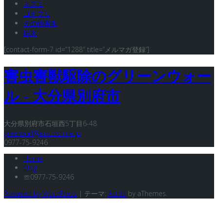
ネズミ
ゴキブリ
その他害虫
樹木
[contact-form-7 id=”1288″ title=”メルマガ登録”]
害虫害獣駆除のグリーンウォー
ル - 大分県別府市
大分県別府市石垣西5丁目6-48
greenwall@eos.ocn.ne.jp
0977-75-9246
Home
Blog
☏0977-75-9246
Powered by WordPress
|
テーマ:
Astrid
by aThemes.