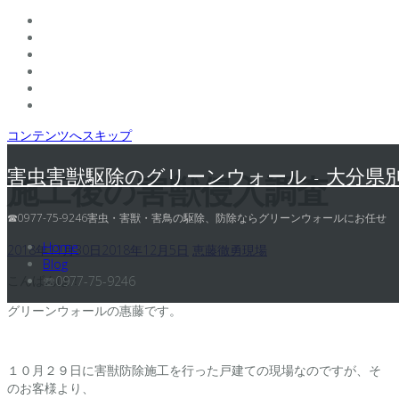
コンテンツへスキップ
害虫害獣駆除のグリーンウォール - 大分県
施工後の害獣侵入調査
☎0977-75-9246害虫・害獣・害鳥の駆除、防除ならグリーンウォールにお任せ
Home
2018年11月30日
2018年12月5日
恵藤徹勇
現場
Blog
こんばんは！
☏0977-75-9246
グリーンウォールの惠藤です。
１０月２９日に害獣防除施工を行った戸建ての現場なのですが、そ
のお客様より、