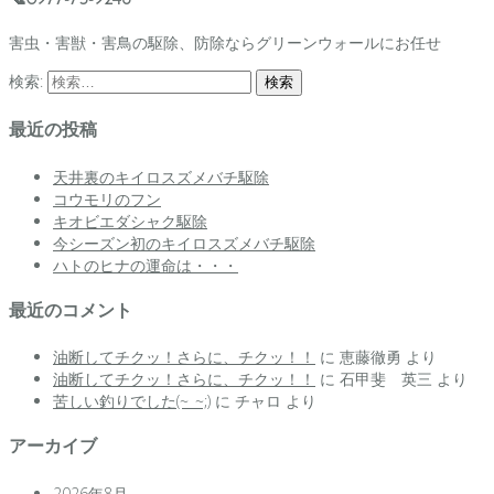
害虫・害獣・害鳥の駆除、防除ならグリーンウォールにお任せ
検索:
最近の投稿
天井裏のキイロスズメバチ駆除
コウモリのフン
キオビエダシャク駆除
今シーズン初のキイロスズメバチ駆除
ハトのヒナの運命は・・・
最近のコメント
油断してチクッ！さらに、チクッ！！
に
恵藤徹勇
より
油断してチクッ！さらに、チクッ！！
に
石甲斐 英三
より
苦しい釣りでした(~_~;)
に
チャロ
より
アーカイブ
2026年8月