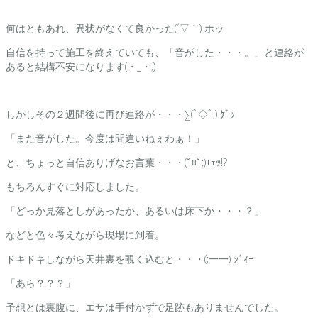
何はともあれ、異状がなくて良かった(´▽｀) ホッ
自信を持って施工を終えていても、「音がした・・・。」と連絡が
あると結構不安になります(・_・;)
しかしその２週間後に再び連絡が・・・∑(ﾟ◇ﾟ;) ｹﾞｯ
「また音がした。今度は間違いねぇわぁ！」
と、ちょっと自信ありげなお言葉・・・(ﾟﾛﾟ;)ｴｪｯ!?
もちろんすぐに対応しました。
「どっか見落としがあったか、あるいは床下か・・・？」
などと色々考えながら現場に到着。
ドキドキしながら天井裏を覗く込むと・・・(;一一) ｼﾞｨｰ
「あら？？？」
予想とは裏腹に、エサは手付かずで足跡もありませんでした。