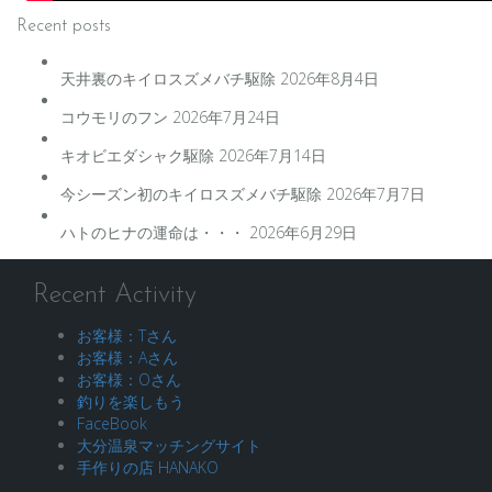
Recent posts
天井裏のキイロスズメバチ駆除
2026年8月4日
コウモリのフン
2026年7月24日
キオビエダシャク駆除
2026年7月14日
今シーズン初のキイロスズメバチ駆除
2026年7月7日
ハトのヒナの運命は・・・
2026年6月29日
Recent Activity
お客様：Tさん
お客様：Aさん
お客様：Oさん
釣りを楽しもう
FaceBook
大分温泉マッチングサイト
手作りの店 HANAKO