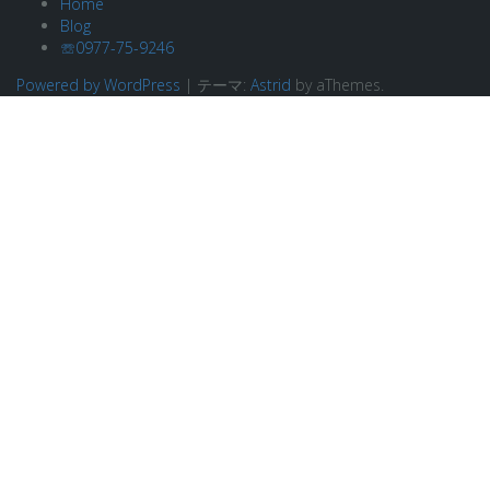
Home
Blog
☏0977-75-9246
Powered by WordPress
|
テーマ:
Astrid
by aThemes.