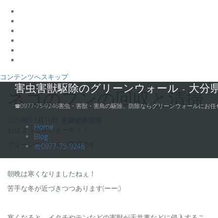
コンテンツへスキップ
害虫害獣駆除のグリーンウォール - 大分
ネコのフンの回収と清掃
☎0977-75-9246害虫・害獣・害鳥の駆除、防除ならグリーンウォールにお任
2019年11月10日
恵藤徹勇
現場
Home
おはようございまーす！！
Blog
グリーンウォールの惠藤です。
☏0977-75-9246
朝晩は寒くなりましたねぇ！
苦手な冬が近づきつつあります(ーー;)
寒くなると、イタチやテンなどの害獣が天井裏などに侵入するこ