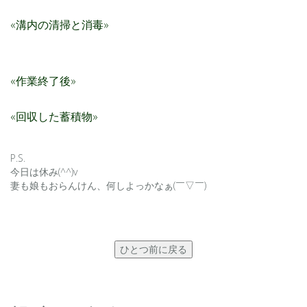
«溝内の清掃と消毒»
«作業終了後»
«回収した蓄積物»
P.S.
今日は休み(^^)v
妻も娘もおらんけん、何しよっかなぁ(￣▽￣)
ひとつ前に戻る