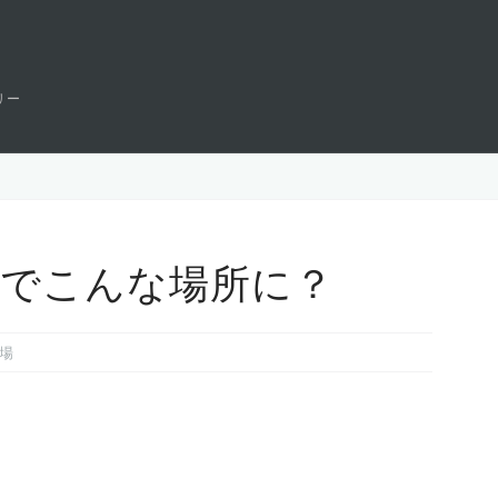
リー
何でこんな場所に？
場