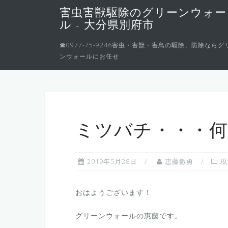
コ
害虫害獣駆除のグリーンウォー
ン
ル - 大分県別府市
テ
ン
☎0977-75-9246害虫・害獣・害鳥の駆除、防除ならグ
ンウォールにお任せ
ツ
へ
ス
キ
ッ
プ
ミツバチ・・・
2019年5月28日
恵藤徹勇
現
おはようございます！
グリーンウォールの惠藤です。