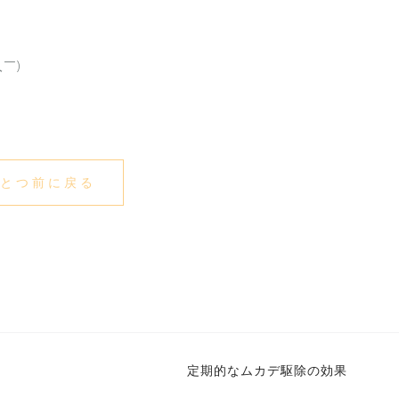
￣)
とつ前に戻る
定期的なムカデ駆除の効果