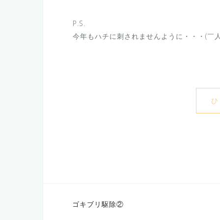
P.S.
今年もハチに刺されませんように・・・(￣人
ひ
投
ゴキブリ駆除②