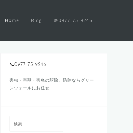
Home
Blog
☏0977-75-9246
📞0977-75-9246
害虫・害獣・害鳥の駆除、防除ならグリー
ンウォールにお任せ
検
索: