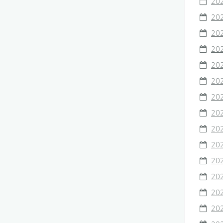
20
20
20
20
20
20
20
20
20
20
20
20
20
20