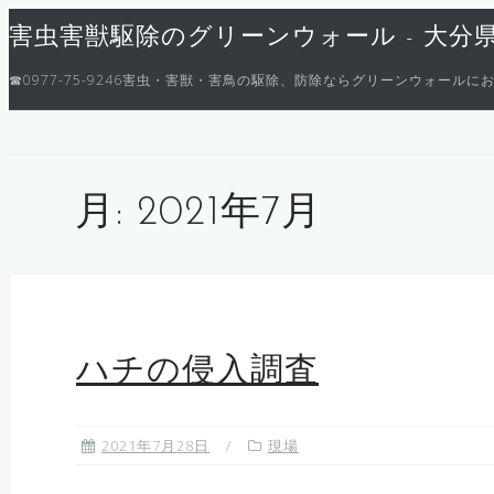
コ
害虫害獣駆除のグリーンウォール - 大分
ン
テ
☎0977-75-9246害虫・害獣・害鳥の駆除、防除ならグリーンウォールに
ン
ツ
へ
ス
月:
2021年7月
キ
ッ
プ
ハチの侵入調査
2021年7月28日
現場