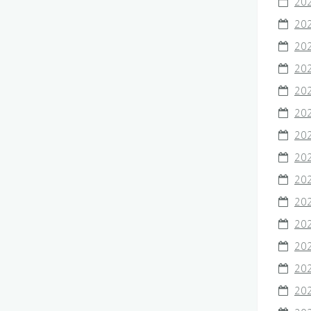
20
20
20
20
20
20
20
20
20
20
20
20
20
20