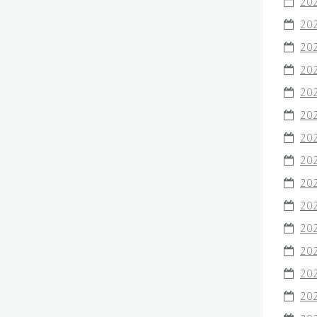
20
20
20
20
20
20
20
20
20
20
20
20
20
20