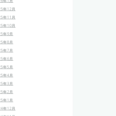
26年1月
25年12月
25年11月
25年10月
25年9月
25年8月
25年7月
25年6月
25年5月
25年4月
25年3月
25年2月
25年1月
24年12月