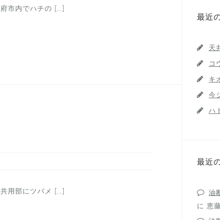
市内でハチの […]
最近
天
コ
キ
今
ハ
最近
用部にツバメ […]
油
に
恵