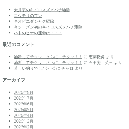
天井裏のキイロスズメバチ駆除
コウモリのフン
キオビエダシャク駆除
今シーズン初のキイロスズメバチ駆除
ハトのヒナの運命は・・・
最近のコメント
油断してチクッ！さらに、チクッ！！
に
恵藤徹勇
より
油断してチクッ！さらに、チクッ！！
に
石甲斐 英三
より
苦しい釣りでした(~_~;)
に
チャロ
より
アーカイブ
2026年8月
2026年7月
2026年6月
2026年5月
2026年4月
2026年3月
2026年2月