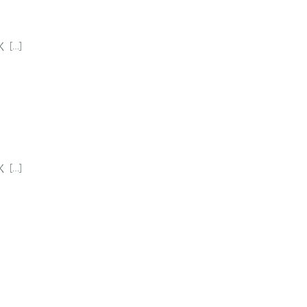
[…]
[…]