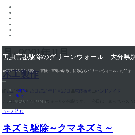
コ
月:
2021年11月
ン
害虫害獣駆除のグリーンウォール - 大分県
テ
ン
☎0977-75-9246害虫・害獣・害鳥の駆除、防除ならグリーンウォールにお任せ
ツ
木工製作
へ
ス
Home
キ
2021年11月26日
2021年11月29日
恵藤徹勇
ハンドメイド
Blog
ッ
こんにちは！ グリーンウォールの惠藤です。 今日は、めっちゃ久々に 
☏0977-75-9246
プ
もっと読む
ネズミ駆除～クマネズミ～