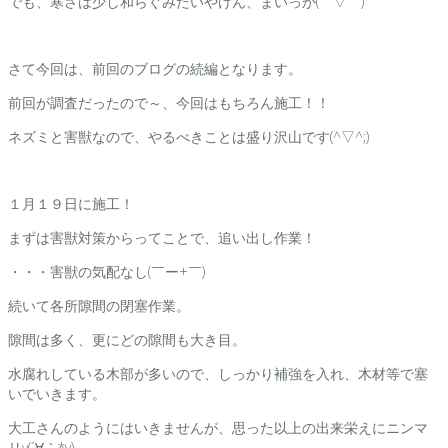
でも、寒さは少し和らぐみたいやけん、まいっか(￣▽￣)
さて今回は、前回のブログの続編となります。
前回が調査だったので～、今回はもちろん施工！！
ネズミと害獣なので、やるべきことは盛り沢山です(^▽^;)
１月１９日に施工！
まずは害獣対策からってことで、追い出し作業！
・・・害獣の気配なし(￣ー+￣)
続いて各所隙間の閉塞作業。
隙間は多く、更にどの隙間も大き目。
水腐れしている木部が多いので、しっかり補強を入れ、木材等で塞
いでいきます。
大工さんのようにはいきませんが、思った以上の出来栄えにニンマ
リv(´∀｀*v)