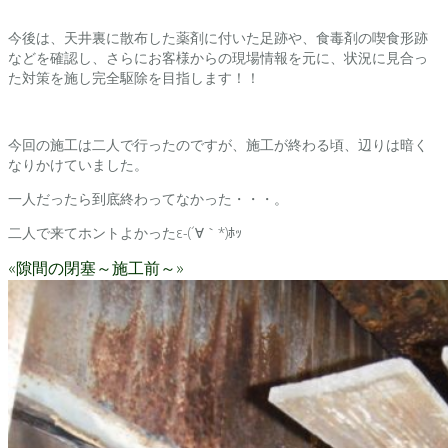
今後は、天井裏に散布した薬剤に付いた足跡や、食毒剤の喫食形跡
などを確認し、さらにお客様からの現場情報を元に、状況に見合っ
た対策を施し完全駆除を目指します！！
今回の施工は二人で行ったのですが、施工が終わる頃、辺りは暗く
なりかけていました。
一人だったら到底終わってなかった・・・。
二人で来てホントよかったε-(´∀｀*)ﾎｯ
«隙間の閉塞～施工前～»