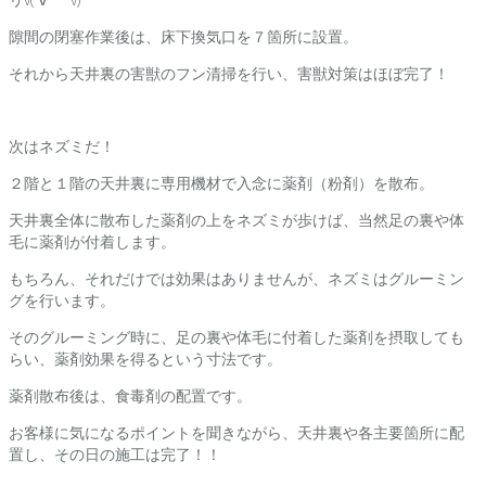
隙間の閉塞作業後は、床下換気口を７箇所に設置。
それから天井裏の害獣のフン清掃を行い、害獣対策はほぼ完了！
次はネズミだ！
２階と１階の天井裏に専用機材で入念に薬剤（粉剤）を散布。
天井裏全体に散布した薬剤の上をネズミが歩けば、当然足の裏や体
毛に薬剤が付着します。
もちろん、それだけでは効果はありませんが、ネズミはグルーミン
グを行います。
そのグルーミング時に、足の裏や体毛に付着した薬剤を摂取しても
らい、薬剤効果を得るという寸法です。
薬剤散布後は、食毒剤の配置です。
お客様に気になるポイントを聞きながら、天井裏や各主要箇所に配
置し、その日の施工は完了！！