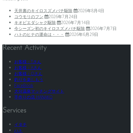
天井裏のキイロスズメバチ駆除
2026年8月4日
コウモリのフン
2026年7月24日
キオビエダシャク駆除
2026年7月14日
今シーズン初のキイロスズメバチ駆除
2026年7月7日
ハトのヒナの運命は・・・
2026年6月29日
Recent Activity
お客様：Tさん
お客様：Aさん
お客様：Oさん
釣りを楽しもう
FaceBook
大分温泉マッチングサイト
手作りの店 HANAKO
Services
イタチ
ハト