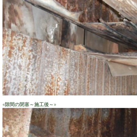
«隙間の閉塞～施工後～»