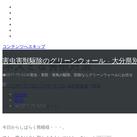
コンテンツへスキップ
害虫害獣駆除のグリーンウォール - 大分県
ネズミ＆害獣対策
☎0977-75-9246害虫・害獣・害鳥の駆除、防除ならグリーンウォールにお任せ
2020年1月23日
2020年1月23日
恵藤徹勇
現場
Home
こんばんは！
Blog
☏0977-75-9246
グリーンウォールの惠藤です。
今日からしばらく雨模様・・・。