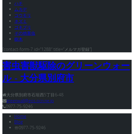
ハチ
ムカデ
コウモリ
ネズミ
ゴキブリ
その他害虫
樹木
[contact-form-7 id=”1288″ title=”メルマガ登録”]
害虫害獣駆除のグリーンウォー
ル - 大分県別府市
大分県別府市石垣西5丁目6-48
greenwall@eos.ocn.ne.jp
0977-75-9246
Home
Blog
☏0977-75-9246