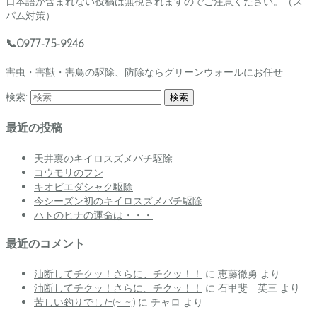
日本語が含まれない投稿は無視されますのでご注意ください。（ス
パム対策）
📞0977-75-9246
害虫・害獣・害鳥の駆除、防除ならグリーンウォールにお任せ
検索:
最近の投稿
天井裏のキイロスズメバチ駆除
コウモリのフン
キオビエダシャク駆除
今シーズン初のキイロスズメバチ駆除
ハトのヒナの運命は・・・
最近のコメント
油断してチクッ！さらに、チクッ！！
に
恵藤徹勇
より
油断してチクッ！さらに、チクッ！！
に
石甲斐 英三
より
苦しい釣りでした(~_~;)
に
チャロ
より